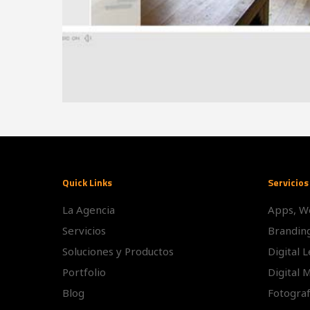
Quick Links
Servicios
La Agencia
Apps, W
Servicios
Brandin
Soluciones y Productos
Digital 
Portfolio
Digital 
Blog
Fotograf