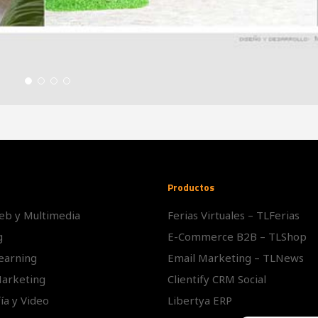
Productos
eb y Multimedia
Ferias Virtuales – TLFerias
g
E-Commerce B2B – TLShop
Learning
Email Marketing – TLNews
Marketing
Clientify CRM Social
ía y Video
Libertya ERP