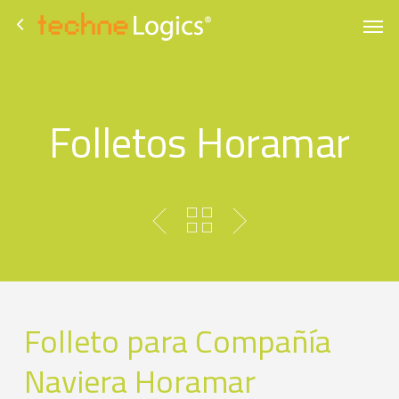
Skip
to
main
content
Folletos Horamar
Folleto para Compañía
Naviera Horamar