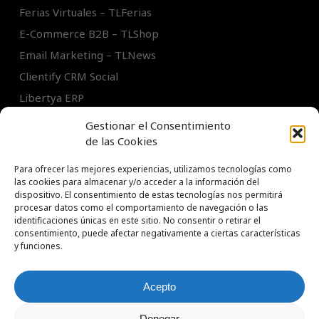
Ferias Virtuales – TLFerias
E-Commerce B2B – TLShop
Email Marketing – TLNews
Clientify CRM Social
Libertya ERP
Intranets / Extranets
Gestionar el Consentimiento
de las Cookies
Para ofrecer las mejores experiencias, utilizamos tecnologías como
las cookies para almacenar y/o acceder a la información del
dispositivo. El consentimiento de estas tecnologías nos permitirá
procesar datos como el comportamiento de navegación o las
identificaciones únicas en este sitio. No consentir o retirar el
TL Soluciones S.A.
consentimiento, puede afectar negativamente a ciertas características
Tel:
+54 11 5031 1314
y funciones.
Acepto
© 2026 techneLogics. Todos los derechos reservados.
Denegar