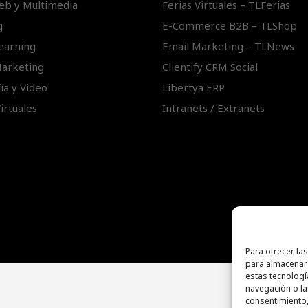
eb y Multimedia
Ferias Virtuales – TLFerias
g
E-Commerce B2B – TLShop
Learning
Email Marketing – TLNews
Marketing
Clientify CRM Social
ía y Video
Libertya ERP
irtuales
Intranets / Extranets
Para ofrecer la
para almacenar 
estas tecnolog
navegación o las
consentimiento,