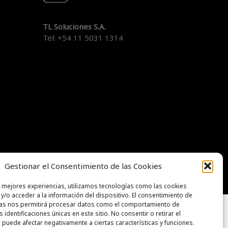
TL Soluciones S.A.
Tel:
+54 11 5031 1314
Gestionar el Consentimiento de las Cookies
x-
facebook
pinterest
linkedin
youtube
instagram
email
s mejores experiencias, utilizamos tecnologías como las cookies
twitter
y/o acceder a la información del dispositivo. El consentimiento de
ías nos permitirá procesar datos como el comportamiento de
 identificaciones únicas en este sitio. No consentir o retirar el
 puede afectar negativamente a ciertas características y funciones.