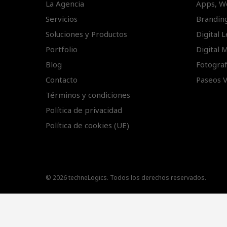
La Agencia
Apps, W
Servicios
Brandin
Soluciones y Productos
Digital 
Portfolio
Digital 
Blog
Fotograf
Contacto
Paseos V
Términos y condiciones
Política de privacidad
Política de cookies (UE)
© 2026 techneLogics. Todos los derechos reservados.