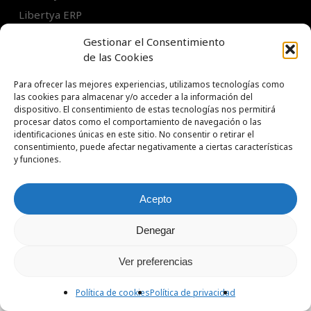
Libertya ERP
Intranets / Extranets
Gestionar el Consentimiento
de las Cookies
Para ofrecer las mejores experiencias, utilizamos tecnologías como
las cookies para almacenar y/o acceder a la información del
dispositivo. El consentimiento de estas tecnologías nos permitirá
procesar datos como el comportamiento de navegación o las
identificaciones únicas en este sitio. No consentir o retirar el
TL Soluciones S.A.
consentimiento, puede afectar negativamente a ciertas características
Tel:
+54 11 5031 1314
y funciones.
Acepto
© 2026 techneLogics. Todos los derechos reservados.
Denegar
x-
facebook
pinterest
linkedin
youtube
instagram
email
Ver preferencias
Contáctanos
twitter
Política de cookies
Política de privacidad