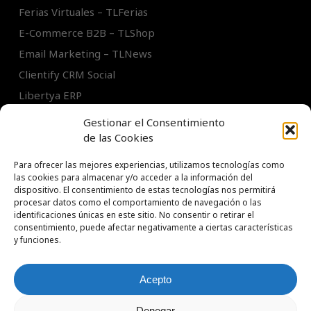
Ferias Virtuales – TLFerias
E-Commerce B2B – TLShop
Email Marketing – TLNews
Clientify CRM Social
Libertya ERP
Intranets / Extranets
Gestionar el Consentimiento
de las Cookies
Para ofrecer las mejores experiencias, utilizamos tecnologías como
las cookies para almacenar y/o acceder a la información del
dispositivo. El consentimiento de estas tecnologías nos permitirá
procesar datos como el comportamiento de navegación o las
identificaciones únicas en este sitio. No consentir o retirar el
TL Soluciones S.A.
consentimiento, puede afectar negativamente a ciertas características
Tel:
+54 11 5031 1314
y funciones.
Acepto
© 2026 techneLogics. Todos los derechos reservados.
Denegar