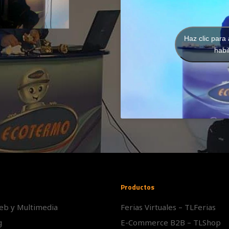
Haz clic para
habi
Productos
eb y Multimedia
Ferias Virtuales – TLFerias
g
E-Commerce B2B – TLShop