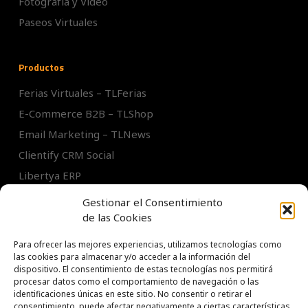
Fotografía y Video
Paseos Virtuales
Productos
Ferias Virtuales – TLFerias
E-Commerce B2B – TLShop
Email Marketing – TLNews
Clientify CRM Social
Libertya ERP
Intranets / Extranets
Gestionar el Consentimiento
de las Cookies
Para ofrecer las mejores experiencias, utilizamos tecnologías como
las cookies para almacenar y/o acceder a la información del
dispositivo. El consentimiento de estas tecnologías nos permitirá
procesar datos como el comportamiento de navegación o las
identificaciones únicas en este sitio. No consentir o retirar el
TL Soluciones S.A.
consentimiento, puede afectar negativamente a ciertas características